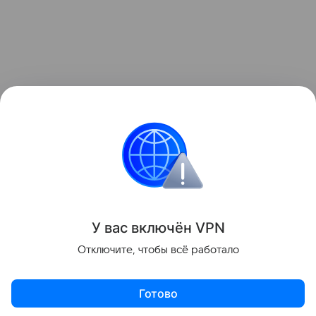
У вас включ
ён
V
P
N
Отключите, чтобы всё работало
Готово