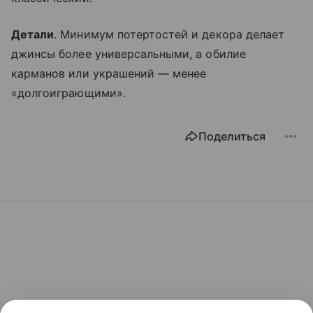
Детали
. Минимум потертостей и декора делает
джинсы более универсальными, а обилие
карманов или украшений — менее
«долгоиграющими».
Поделиться