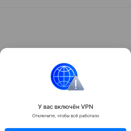
У вас включ
ён
V
P
N
Отключите, чтобы всё работало