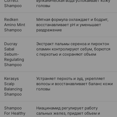
Correct
вулканическая вода успокаивает кожу
Shampoo
головы
Redken
Мятная формула охлаждает и бодрит,
Amino Mint
восстанавливает pH и уменьшает
Shampoo
раздражение
Ducray
Экстракт пальмы сереноа и пироктон
Sabal
оламин контролируют себум, борются
Sebum-
с перхотью и сохраняют объем
Regulating
Shampoo
Kerasys
Устраняет перхоть и зуд, укрепляет
Scalp
волосы и восстанавливает баланс кожи
Balancing
головы
Shampoo
Shampoo
Ниацинамид регулирует работу
For Healthy
сальных желез, придает объем и