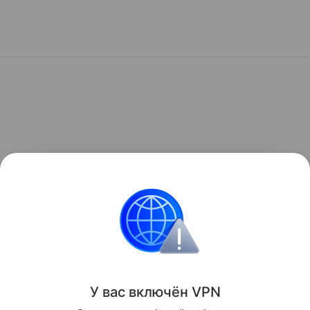
У вас включ
ён
V
P
N