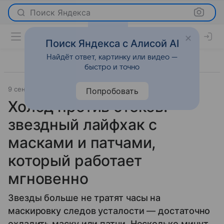
Поиск Яндекса
Поиск Яндекса с Алисой AI
Найдёт ответ, картинку или видео —
быстро и точно
9 сентября 2025
Леди Mail
Лайфхаки
Попробовать
Холод против отеков:
звездный лайфхак с
масками и патчами,
который работает
мгновенно
Звезды больше не тратят часы на
маскировку следов усталости — достаточно
охладить маску или патчи. Несколько минут