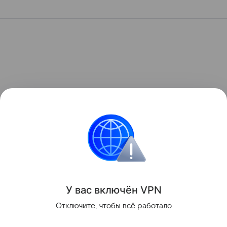
У вас включ
ён
V
P
N
Отключите, чтобы всё работало