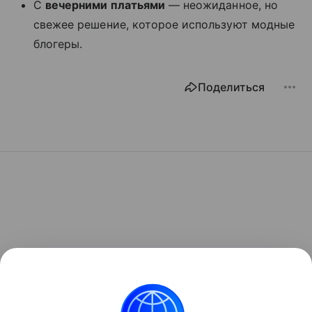
С
вечерними платьями
— неожиданное, но
свежее решение, которое используют модные
блогеры.
Поделиться