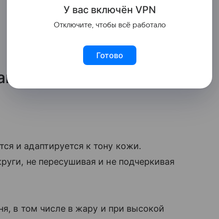
У вас включ
ён
V
P
N
Отключите, чтобы всё работало
Готово
ear — универсальный
ся и адаптируется к тону кожи.
руги, не пересушивая и не подчеркивая
ня, в том числе в жару и при высокой