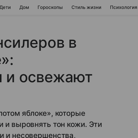
 Дети
Дом
Гороскопы
Стиль жизни
Психология
нсилеров в
»:
н и освежают
лотом яблоке», которые
 и выровнять тон кожи. Эти
и и несовершенства,