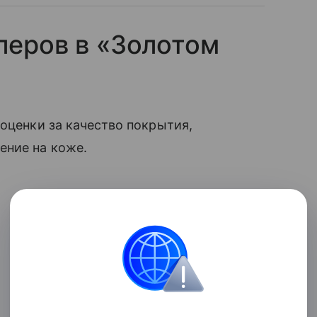
леров в «Золотом
 оценки за качество покрытия,
ение на коже.