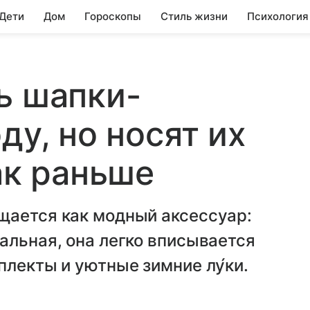
 Дети
Дом
Гороскопы
Стиль жизни
Психология
ь шапки-
ду, но носят их
ак раньше
щается как модный аксессуар:
альная, она легко вписывается
плекты и уютные зимние лу́ки.