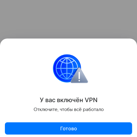
У вас включ
ён
V
P
N
Отключите, чтобы всё работало
Готово