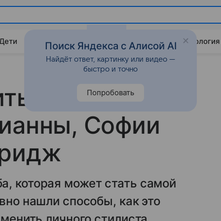
 Дети
Дом
Гороскопы
Стиль жизни
Психология
Поиск Яндекса с Алисой AI
Найдёт ответ, картинку или видео —
быстро и точно
ить джинсы
Попробовать
ианны, Софии
дридж
а, которая может стать самой
вно нашли способы, как это
аменить личного стилиста.