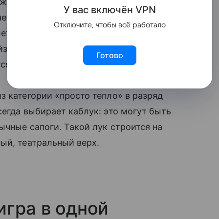
даже самые простые джинсовые вещи:
У вас включ
ён
V
P
N
ней эффектно. Она выбирает акцентную
Отключите, чтобы всё работало
еховые пальто (часто цветные или с
йз. С этим великолепием певица
Готово
ся отличной базой.
з категории «просто тепло» в разряд
сегда выбирает каблук: это могут быть
ычные сапоги. Такой лук строится на
ый, театральный верх.
игра в одной