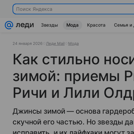
Поиск Яндекса
Звезды
Мода
Красота
Семья и
24 января 2026
Леди Mail
Мода
Как стильно нос
зимой: приемы Р
Ричи и Лили Ол
Джинсы зимой — основа гардероб
скучной его частью. Но звезды да
исправить, и их лайфхаки могут з