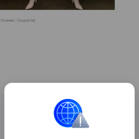
сточник:
Соцсети