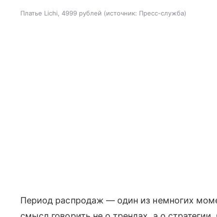
Платье Lichi, 4999 рублей
источник:
Пресс-служба
Период распродаж — один из немногих моме
смысл говорить не о трендах, а о стратегии.