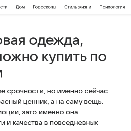
Дети
Дом
Гороскопы
Стиль жизни
Психология
овая одежда,
можно купить по
м
е срочности, но именно сейчас
асный ценник, а на саму вещь.
моции, зато именно она
 и качества в повседневных