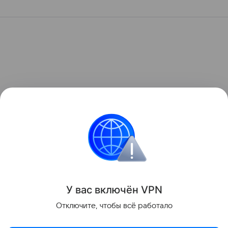
У вас включ
ён
V
P
N
Отключите, чтобы всё работало