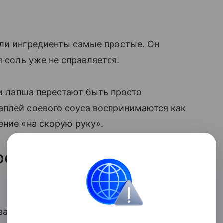
сли ингредиенты самые простые. Он
я соль уже не справляется.
ли лапша перестают быть просто
аплей соевого соуса воспринимаются как
ение «на скорую руку».
емя на готовке
задач. Не нужно долго подбирать специи,