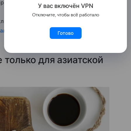
сразу получается собранным.
У вас включ
ён
V
P
N
Отключите, чтобы всё работало
укладывается в 15–20 минут. Быстрый
салата
или соус к рису собираются
Готово
 только для азиатской