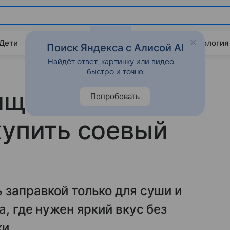
 Дети
Дом
Гороскопы
Стиль жизни
Психология
Поиск Яндекса с Алисой AI
Найдёт ответ, картинку или видео —
быстро и точно
пищевые
Попробовать
купить соевый
 заправкой только для суши и
а, где нужен яркий вкус без
и.