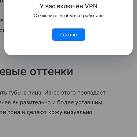
т ощущение землистости и усталости.
У вас включ
ён
V
P
N
Отключите, чтобы всё работало
во-розовым или слегка персиковым
при этом освежают лицо и выглядят
Готово
евые оттенки
ь губы с лица. Из-за этого пропадает
менее выразительно и более уставшим.
ти тона и делают кожу визуально