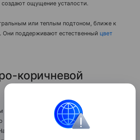
 создают ощущение усталости.
йтральным или теплым подтоном, ближе к
. Они поддерживают естественный
цвет
еро-коричневой
 подтоном часто выглядят тяжело в
о утяжелять нижнюю часть лица и
 На коже с покраснениями или