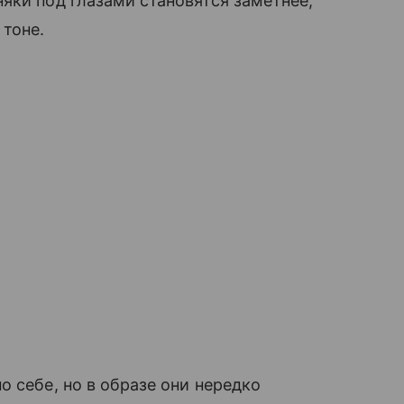
яки под глазами становятся заметнее,
тоне.
 себе, но в образе они нередко