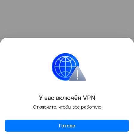
У вас включ
ён
V
P
N
Отключите, чтобы всё работало
Готово