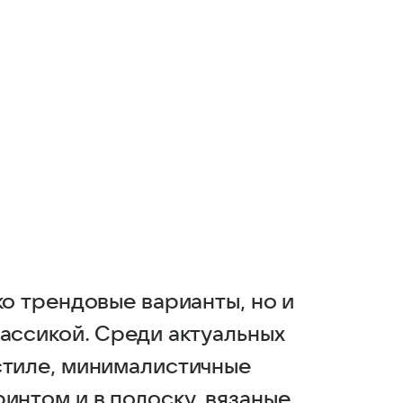
ко трендовые варианты, но и
лассикой. Среди актуальных
стиле, минималистичные
интом и в полоску, вязаные