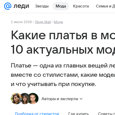
Звезды
Мода
Красота
Семья и 
2 июня 2026
Леди Mail
Мода
Какие платья в м
10 актуальных м
Платье — одна из главных вещей л
вместе со стилистами, какие моде
и что учитывать при покупке.
Авторы и эксперты
Подборка от стилистов
Где купить
Советы 