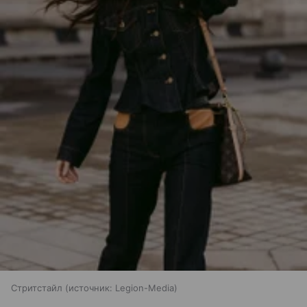
Стритстайл
источник:
Legion-Media