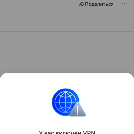
Поделиться
У вас включ
ён
V
P
N