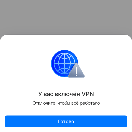
У вас включ
ён
V
P
N
Отключите, чтобы всё работало
Конструктор капсулы
Готово
Платья
Льняные вещи