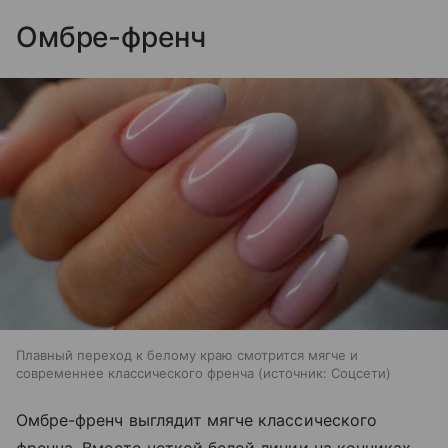
Омбре-френч
Плавный переход к белому краю смотрится мягче и
современнее классического френча
источник:
Соцсети
Омбре-френч выглядит мягче классического