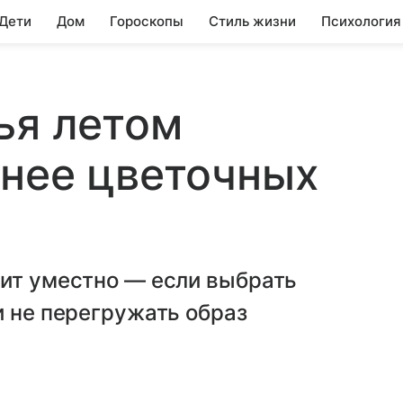
 Дети
Дом
Гороскопы
Стиль жизни
Психология
ья летом
тнее цветочных
дит уместно — если выбрать
и не перегружать образ