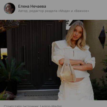
Елена Нечаева
Автор, редактор раздела «Мода» и «Важное»
Стритстайл
источник:
Legion-Media