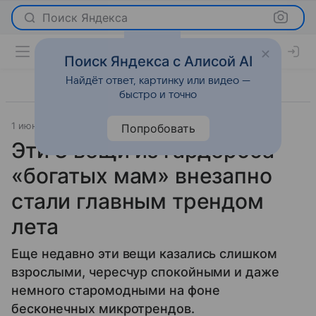
Поиск Яндекса
Поиск Яндекса с Алисой AI
Найдёт ответ, картинку или видео —
быстро и точно
1 июня 2026
Леди Mail
Мода
Попробовать
Эти 3 вещи из гардероба
«богатых мам» внезапно
стали главным трендом
лета
Еще недавно эти вещи казались слишком
взрослыми, чересчур спокойными и даже
немного старомодными на фоне
бесконечных микротрендов.