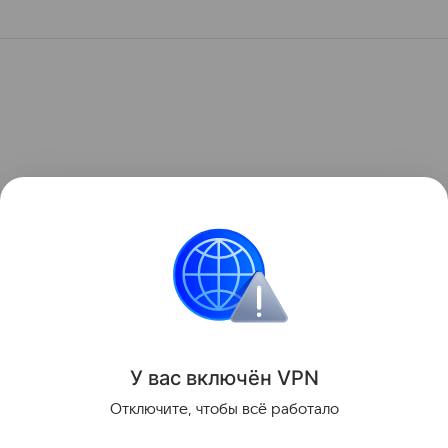
У вас включ
ён
V
P
N
Отключите, чтобы всё работало