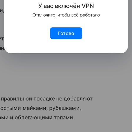
У вас включ
ён
V
P
N
и, лоферами, кедами, сандалиями и
Отключите, чтобы всё работало
Готово
уть выше щиколотки. Такой фасон часто
из не собирается складками.
 правильной посадке не добавляют
простыми майками, рубашками,
ами и облегающими топами.