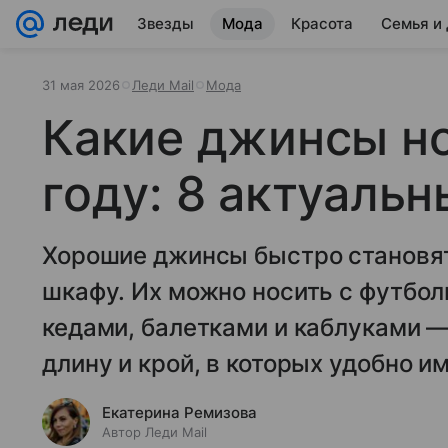
Звезды
Мода
Красота
Семья и
31 мая 2026
Леди Mail
Мода
Какие джинсы но
году: 8 актуаль
Хорошие джинсы быстро становя
шкафу. Их можно носить с футбол
кедами, балетками и каблуками —
длину и крой, в которых удобно и
Екатерина Ремизова
Автор Леди Mail