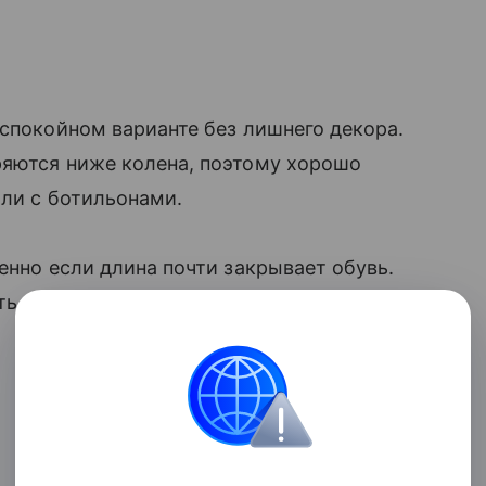
 спокойном варианте без лишнего декора.
ряются ниже колена, поэтому хорошо
или с ботильонами.
енно если длина почти закрывает обувь.
ть классический синий, темный деним