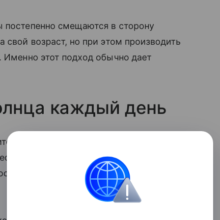
ы постепенно смещаются в сторону
а свой возраст, но при этом производить
. Именно этот подход обычно дает
олнца каждый день
ительно влияют на молодость кожи,
место. Солнечные лучи ускоряют
гость кожи и делают морщины более