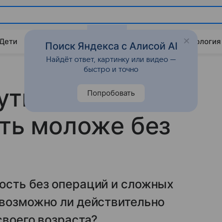
 Дети
Дом
Гороскопы
Стиль жизни
Психология
Поиск Яндекса с Алисой AI
Найдёт ответ, картинку или видео —
быстро и точно
ть возраст:
Попробовать
еть моложе без
ость без операций и сложных
 возможно ли действительно
своего возраста?