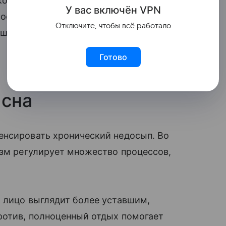
ко летом. Многие дерматологи считают
У вас включ
ён
V
P
N
профилактики преждевременного
Отключите, чтобы всё работало
 шеи и зоны декольте.
Готово
 сна
енсировать хронический недосып. Во
изм регулирует множество процессов,
 лицо выглядит более уставшим,
ротив, полноценный отдых помогает