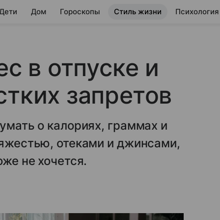
 Дети
Дом
Гороскопы
Стиль жизни
Психология
ес в отпуске и
стких запретов
умать о калориях, граммах и
тяжестью, отеками и джинсами,
оже не хочется.