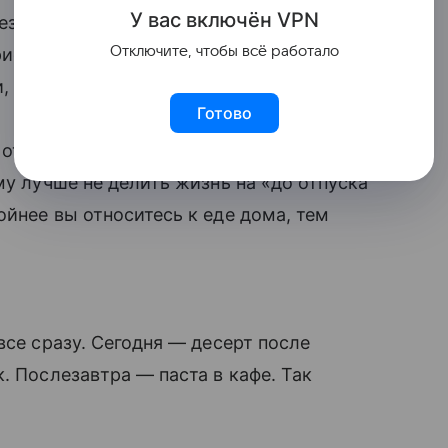
У вас включ
ён
V
P
N
ездки. Человек долго ограничивает себя,
Отключите, чтобы всё работало
риезжает к морю и будто открывает все
, булочки, фастфуд, снеки.
Готово
отпуск как разрешение наконец-то
му лучше не делить жизнь на «до отпуска
ойнее вы относитесь к еде дома, тем
все сразу. Сегодня — десерт после
. Послезавтра — паста в кафе. Так