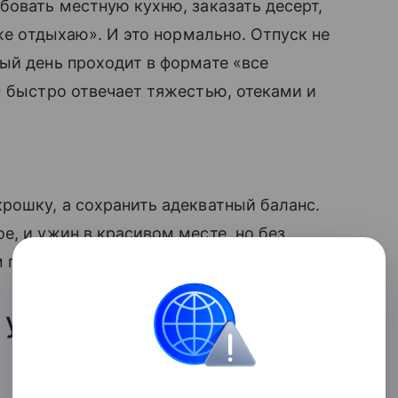
бовать местную кухню, заказать десерт,
 же отдыхаю». И это нормально. Отпуск не
ый день проходит в формате «все
м быстро отвечает тяжестью, отеками и
рошку, а сохранить адекватный баланс.
е, и ужин в красивом месте, но без
м переедании.
 установкой «теперь