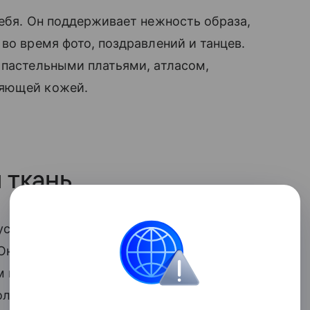
себя. Он поддерживает нежность образа,
во время фото, поздравлений и танцев.
 пастельными платьями, атласом,
ияющей кожей.
 ткань
скного, если не хочется очевидной
 Они напоминают кожу после душа,
ем и ощущение ухоженности. Такой
более собранным.