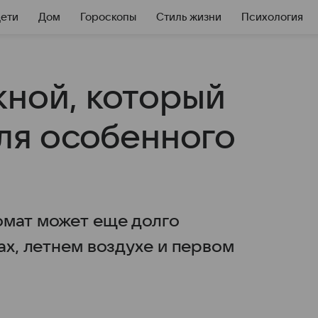
Дети
Дом
Гороскопы
Стиль жизни
Психология
кной, который
для особенного
омат может еще долго
ах, летнем воздухе и первом