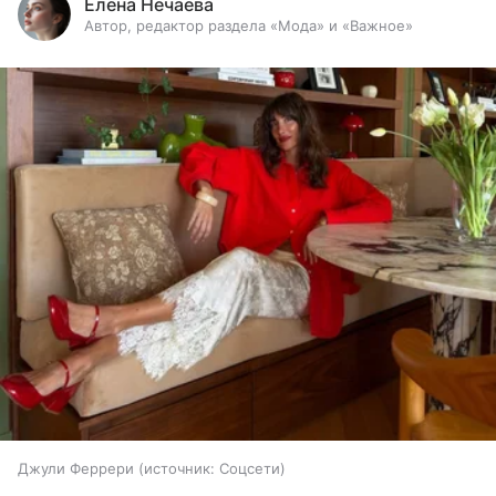
Елена Нечаева
Автор, редактор раздела «Мода» и «Важное»
Джули Феррери
источник:
Соцсети