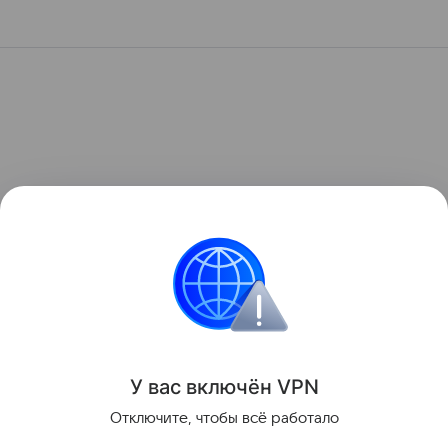
У вас включ
ён
V
P
N
Отключите, чтобы всё работало