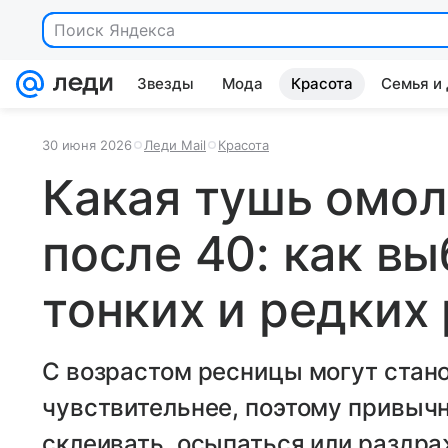
Поиск Яндекса
Звезды
Мода
Красота
Семья и
30 июня 2026
Леди Mail
Красота
Какая тушь омол
после 40: как в
тонких и редких
С возрастом ресницы могут стано
чувствительнее, поэтому привычн
склеивать, осыпаться или раздра