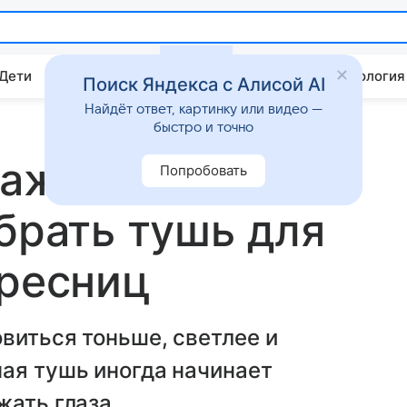
 Дети
Дом
Гороскопы
Стиль жизни
Психология
Поиск Яндекса с Алисой AI
Найдёт ответ, картинку или видео —
быстро и точно
аживает взгляд
Попробовать
ыбрать тушь для
 ресниц
виться тоньше, светлее и
ая тушь иногда начинает
жать глаза.