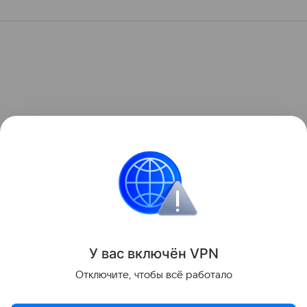
У вас включ
ён
V
P
N
Отключите, чтобы всё работало