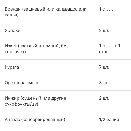
Бренди (вишневый или кальвадос или
1 ст. л.
конья)
Яблоки
2 шт.
Изюм (светлый и темный, без
1 ст. л. + 1
косточек)
ст.л.
Курага
7 шт.
Ореховая смесь
3 ст. л.
Инжир (сушеный или другие
2 шт.
сухофрукты/цу)
Ананас (консервированный)
1/2 банки