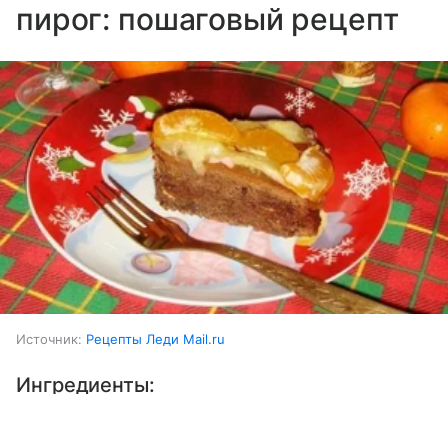
пирог: пошаговый рецепт
Источник:
Рецепты Леди Mail.ru
Ингредиенты:
Выберите комментарий
Выберите комментарий
Выберите комментарий
Мандарины
2 шт.