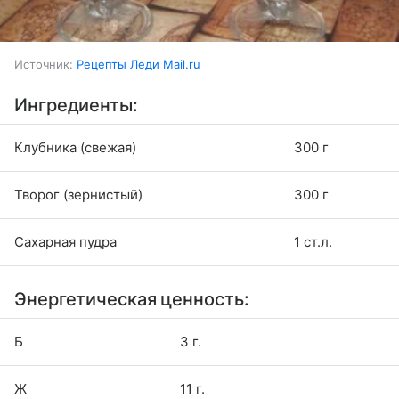
Источник:
Рецепты Леди Mail.ru
Ингредиенты:
Клубника (свежая)
300 г
Творог (зернистый)
300 г
Сахарная пудра
1 ст.л.
Энергетическая ценность:
Б
3 г.
Ж
11 г.