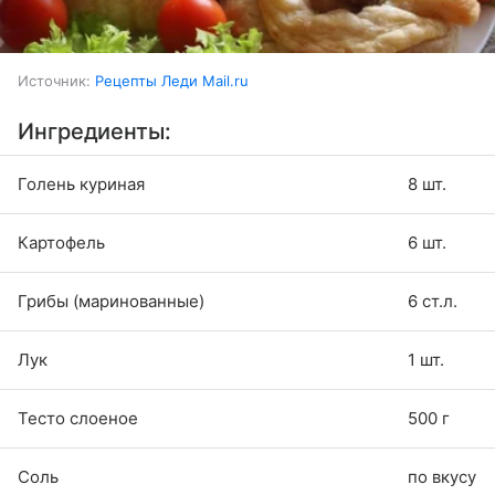
Источник:
Рецепты Леди Mail.ru
Ингредиенты:
Голень куриная
8 шт.
Картофель
6 шт.
Грибы (маринованные)
6 ст.л.
Лук
1 шт.
Тесто слоеное
500 г
Соль
по вкусу