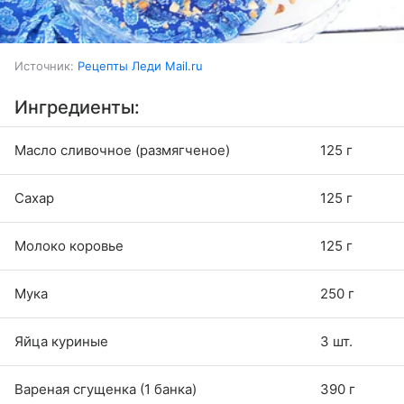
Источник:
Рецепты Леди Mail.ru
Ингредиенты:
Масло сливочное (размягченое)
125 г
Сахар
125 г
Молоко коровье
125 г
Мука
250 г
Яйца куриные
3 шт.
Вареная сгущенка (1 банка)
390 г