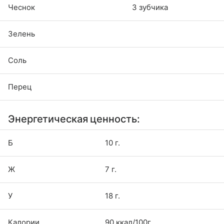
Чеснок
3 зубчика
Зелень
Соль
Перец
Энергетическая ценность:
Б
10 г.
Ж
7 г.
У
18 г.
Калории
90 ккал/100г