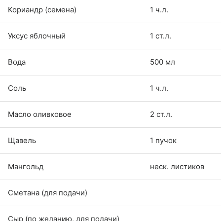
Кориандр (семена)
1 ч.л.
Уксус яблочный
1 ст.л.
Вода
500 мл
Соль
1 ч.л.
Масло оливковое
2 ст.л.
Щавель
1 пучок
Мангольд
неск. листиков
Сметана (для подачи)
Сыр (по желанию, для подачи)