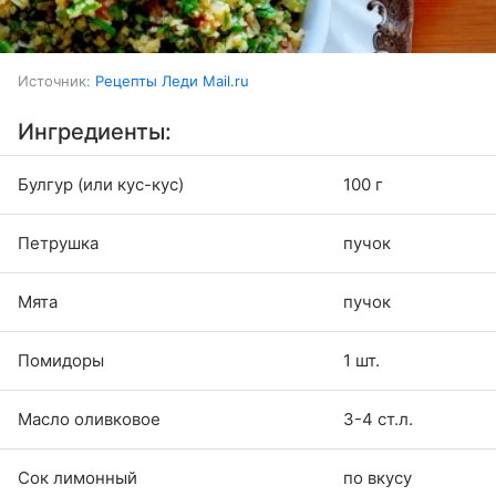
Источник:
Рецепты Леди Mail.ru
Ингредиенты:
Булгур (или кус-кус)
100 г
Петрушка
пучок
Мята
пучок
Помидоры
1 шт.
Масло оливковое
3-4 ст.л.
Сок лимонный
по вкусу