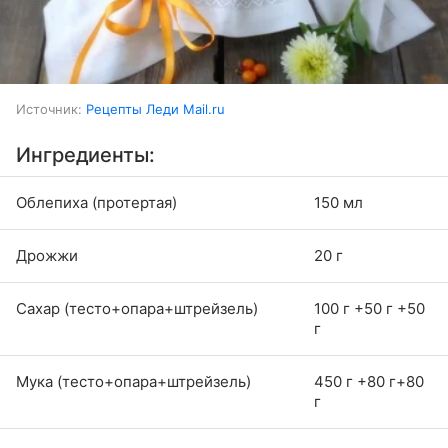
Источник:
Рецепты Леди Mail.ru
Ингредиенты:
Облепиха (протертая)
150 мл
Дрожжи
20 г
Сахар (тесто+опара+штрейзель)
100 г +50 г +50
г
Мука (тесто+опара+штрейзель)
450 г +80 г+80
г