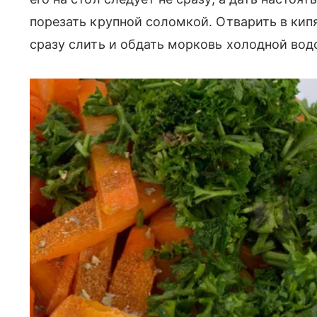
порезать крупной соломкой. Отварить в кип
сразу слить и обдать морковь холодной вод