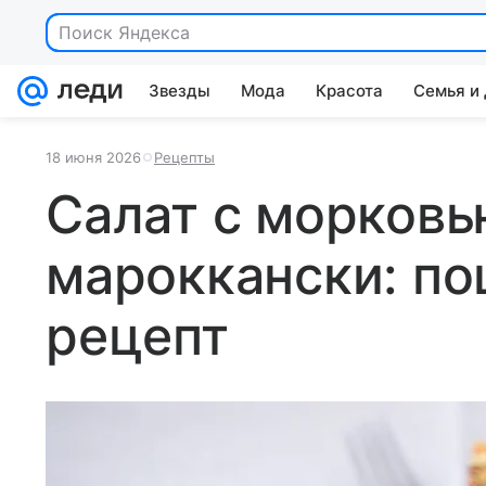
Поиск Яндекса
Звезды
Мода
Красота
Семья и
18 июня 2026
Рецепты
Салат с морковь
мароккански: п
рецепт