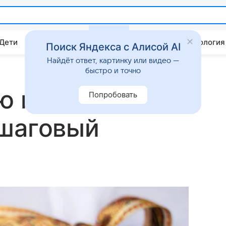
 Дети
Дом
Гороскопы
Стиль жизни
Психология
Поиск Яндекса с Алисой AI
Найдёт ответ, картинку или видео —
быстро и точно
ю по-
Попробовать
ошаговый