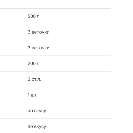
500 г
3 веточки
3 веточки
200 г
3 ст.л.
1 шт.
по вкусу
по вкусу