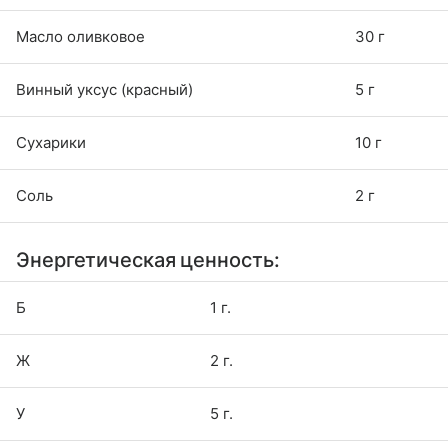
Масло оливковое
30 г
Винный уксус (красный)
5 г
Сухарики
10 г
Соль
2 г
Энергетическая ценность:
Б
1 г.
Ж
2 г.
У
5 г.