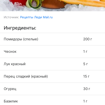
Источник:
Рецепты Леди Mail.ru
Ингредиенты:
Помидоры (спелые)
200 г
Чеснок
1 г
Лук красный
5 г
Перец сладкий (красный)
15 г
Огурец
30 г
Базилик
1 г