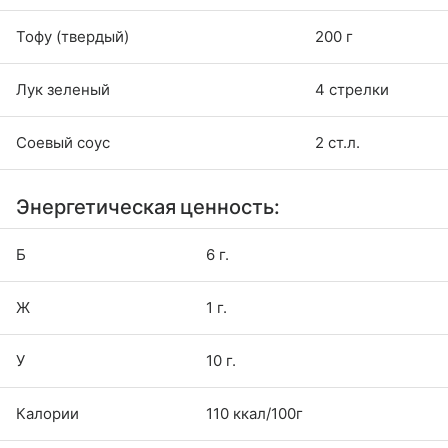
Тофу (твердый)
200 г
Лук зеленый
4 стрелки
Соевый соус
2 ст.л.
Энергетическая ценность:
Б
6 г.
Ж
1 г.
У
10 г.
Калории
110 ккал/100г