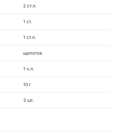
2 ст.л.
1 ст.
1 ст.л.
щепотка
1 ч.л.
10 г
3 шт.