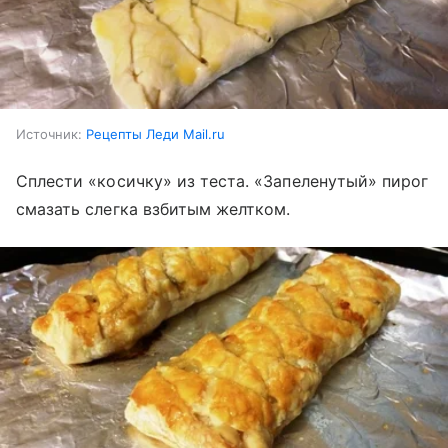
Источник:
Рецепты Леди Mail.ru
Сплести «косичку» из теста. «Запеленутый» пирог
смазать слегка взбитым желтком.