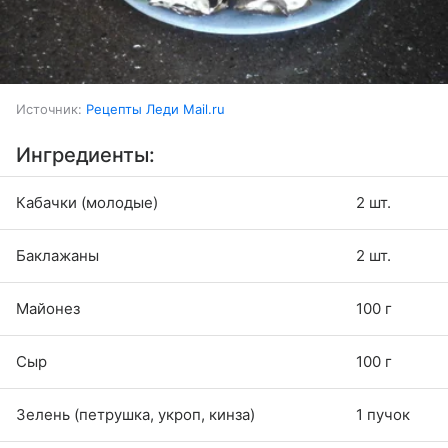
Источник:
Рецепты Леди Mail.ru
Ингредиенты:
Кабачки (молодые)
2 шт.
Баклажаны
2 шт.
Майонез
100 г
Сыр
100 г
Зелень (петрушка, укроп, кинза)
1 пучок