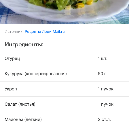
Источник:
Рецепты Леди Mail.ru
Ингредиенты:
Огурец
1 шт.
Кукуруза (консервированная)
50 г
Укроп
1 пучок
Салат (листья)
1 пучок
Майонез (лёгкий)
2 ст.л.