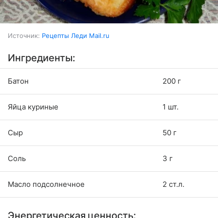
Источник:
Рецепты Леди Mail.ru
Ингредиенты:
Батон
200 г
Яйца куриные
1 шт.
Сыр
50 г
Соль
3 г
Масло подсолнечное
2 ст.л.
Энергетическая ценность: