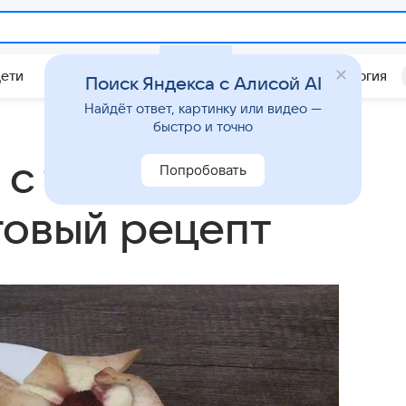
Дети
Дом
Гороскопы
Стиль жизни
Психология
Поиск Яндекса с Алисой AI
Найдёт ответ, картинку или видео —
быстро и точно
 с творогом и
Попробовать
говый рецепт