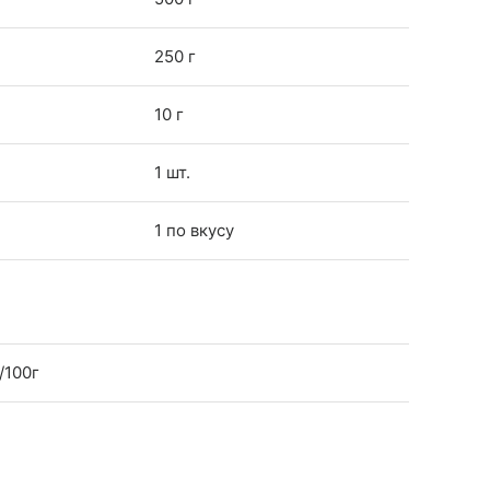
250 г
10 г
1 шт.
1 по вкусу
/100г