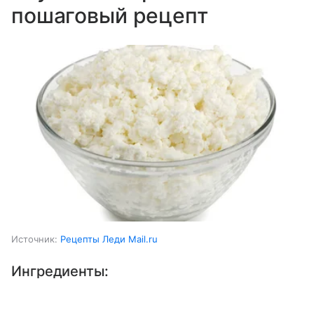
пошаговый рецепт
Источник:
Рецепты Леди Mail.ru
Ингредиенты:
Выберите комментарий
Выберите комментарий
Выберите комментарий
Молоко коровье
1 ст.