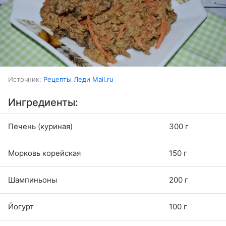
Источник:
Рецепты Леди Mail.ru
Ингредиенты:
Печень (куриная)
300 г
Морковь корейская
150 г
Шампиньоны
200 г
Йогурт
100 г