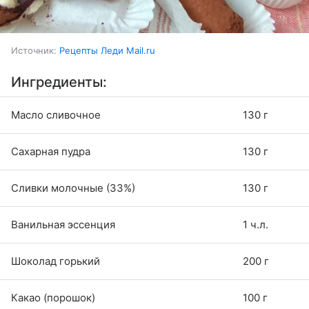
Источник:
Рецепты Леди Mail.ru
Ингредиенты:
Масло сливочное
130 г
Сахарная пудра
130 г
Сливки молочные (33%)
130 г
Ванильная эссенция
1 ч.л.
Шоколад горький
200 г
Какао (порошок)
100 г